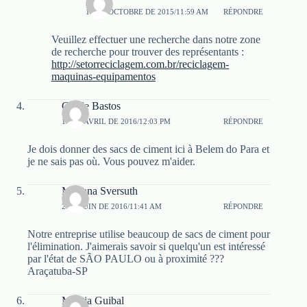
12 DE OCTOBRE DE 2015/11:59 AM
RÉPONDRE
Veuillez effectuer une recherche dans notre zone
de recherche pour trouver des représentants :
http://setorreciclagem.com.br/reciclagem-
maquinas-equipamentos
Gisèle Bastos
15 DE AVRIL DE 2016/12:03 PM
RÉPONDRE
Je dois donner des sacs de ciment ici à Belem do Para et
je ne sais pas où. Vous pouvez m'aider.
Mariana Sversuth
2 DE JUIN DE 2016/11:41 AM
RÉPONDRE
Notre entreprise utilise beaucoup de sacs de ciment pour
l'élimination. J'aimerais savoir si quelqu'un est intéressé
par l'état de SÃO PAULO ou à proximité ???
Araçatuba-SP
Marcia Guibal