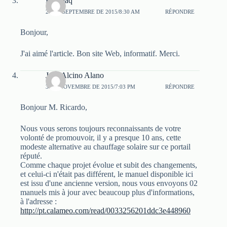
Evomaq
27 DE SEPTEMBRE DE 2015/8:30 AM
RÉPONDRE
Bonjour,
J'ai aimé l'article. Bon site Web, informatif. Merci.
José Alcino Alano
3 DE NOVEMBRE DE 2015/7:03 PM
RÉPONDRE
Bonjour M. Ricardo,
Nous vous serons toujours reconnaissants de votre
volonté de promouvoir, il y a presque 10 ans, cette
modeste alternative au chauffage solaire sur ce portail
réputé.
Comme chaque projet évolue et subit des changements,
et celui-ci n'était pas différent, le manuel disponible ici
est issu d'une ancienne version, nous vous envoyons 02
manuels mis à jour avec beaucoup plus d'informations,
à l'adresse :
http://pt.calameo.com/read/0033256201ddc3e448960