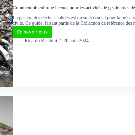
Comment obtenir une licence pour les activités de gestion des dé
La gestion des déchets solides est un sujet crucial pour la préser
civile. Ce guide, faisant partie de la Collection de référence 
En savoir plus
Comment
obtenir
Ricardo Ricchini
20 août 2024
une
licence
pour
les
activités
de
gestion
des
déchets
solides