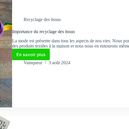
Recyclage des tissus
Importance du recyclage des tissus
La mode est présente dans tous les aspects de nos vies. Nous porto
des produits textiles à la maison et nous nous en entourons m
En savoir plus
Importance
du
Vainqueur
3 août 2024
recyclage
des
tissus