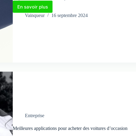
En savoir plus
Demandes
de
Vainqueur
16 septembre 2024
négociation
de
voitures
d'occasion
Entreprise
Meilleures applications pour acheter des voitures d’occasion