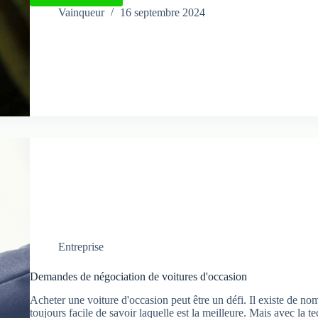
applications
Vainqueur
16 septembre 2024
qui
identifient
les
oiseaux
par
chant
Entreprise
Demandes de négociation de voitures d'occasion
Acheter une voiture d'occasion peut être un défi. Il existe de nom
toujours facile de savoir laquelle est la meilleure. Mais avec l