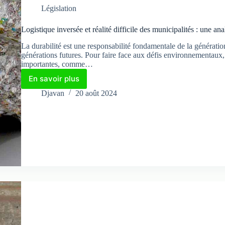
Législation
Logistique inversée et réalité difficile des municipalités : une ana
La durabilité est une responsabilité fondamentale de la génération
générations futures. Pour faire face aux défis environnementaux, 
importantes, comme…
En savoir plus
Logistique
inversée
Djavan
20 août 2024
et
réalité
difficile
des
municipalités :
une
analyse
de
durabilité