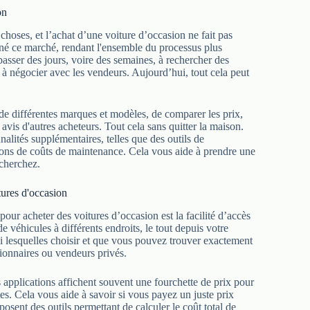
on
hoses, et l’achat d’une voiture d’occasion ne fait pas
né ce marché, rendant l'ensemble du processus plus
 passer des jours, voire des semaines, à rechercher des
 à négocier avec les vendeurs. Aujourd’hui, tout cela peut
de différentes marques et modèles, de comparer les prix,
 avis d'autres acheteurs. Tout cela sans quitter la maison.
alités supplémentaires, telles que des outils de
ions de coûts de maintenance. Cela vous aide à prendre une
echerchez.
tures d'occasion
pour acheter des voitures d’occasion est la facilité d’accès
 véhicules à différents endroits, le tout depuis votre
i lesquelles choisir et que vous pouvez trouver exactement
sionnaires ou vendeurs privés.
s applications affichent souvent une fourchette de prix pour
tes. Cela vous aide à savoir si vous payez un juste prix
osent des outils permettant de calculer le coût total de