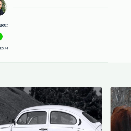
ueur
ES:44