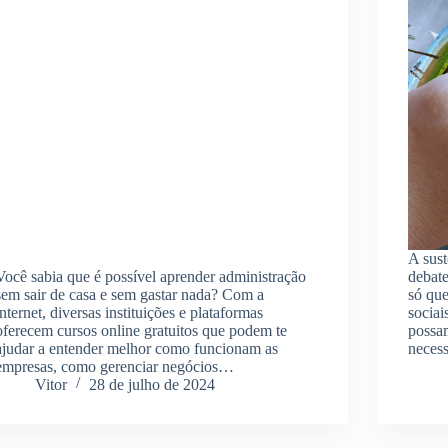
A sust
Você sabia que é possível aprender administração
debate
sem sair de casa e sem gastar nada? Com a
só qu
internet, diversas instituições e plataformas
sociai
oferecem cursos online gratuitos que podem te
possa
ajudar a entender melhor como funcionam as
neces
empresas, como gerenciar negócios…
Vitor
28 de julho de 2024