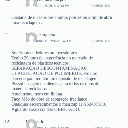
8 DE ABRIL DE 2016/12:18 PM
RESPONDER
Gostaria de dicas sobre o ramo, pois estou a fim de abrir
uma reciclagem .
Carlos cerqueira
19 DE ABRIL DE 2016/10:54 AM
RESPONDER
Srs.Empreendedores ou investidores.
Tenho 20 anos de experiência no mercado de
reciclagem de plasticos tecnicos.
SEPARAÇÃO DESCONTAMINAÇÃO
CLACIFICACAO DE POLÍMEROS. Procuro
parceria para montar um depósito de reciclagem.
Possui listagem de clientes para todos os tipos de
materiais reciclados.
Atualmente moro em Ibiúna.
Faço Mão de obra de separação free lance
Qualquer esclarecimentos o meu zap 11-953407180.
Aguardo vosso contato OBRIGADO.
Marcos Jr.
23 DE ABRIL DE 2016/6:43 PM
RESPONDER