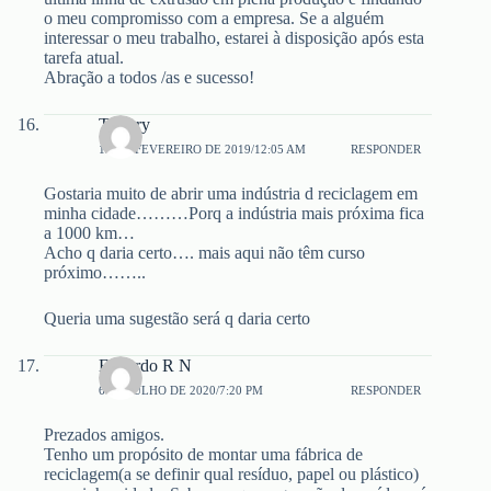
o meu compromisso com a empresa. Se a alguém
interessar o meu trabalho, estarei à disposição após esta
tarefa atual.
Abração a todos /as e sucesso!
Thierry
12 DE FEVEREIRO DE 2019/12:05 AM
RESPONDER
Gostaria muito de abrir uma indústria d reciclagem em
minha cidade………Porq a indústria mais próxima fica
a 1000 km…
Acho q daria certo…. mais aqui não têm curso
próximo……..
Queria uma sugestão será q daria certo
Eduardo R N
6 DE JULHO DE 2020/7:20 PM
RESPONDER
Prezados amigos.
Tenho um propósito de montar uma fábrica de
reciclagem(a se definir qual resíduo, papel ou plástico)