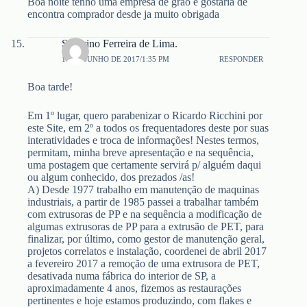
Boa noite tenho uma empresa de grão e gostaria de
encontra comprador desde ja muito obrigada
Severino Ferreira de Lima.
12 DE JUNHO DE 2017/1:35 PM
RESPONDER
Boa tarde!
Em 1º lugar, quero parabenizar o Ricardo Ricchini por
este Site, em 2º a todos os frequentadores deste por suas
interatividades e troca de informações! Nestes termos,
permitam, minha breve apresentação e na sequência,
uma postagem que certamente servirá p/ alguém daqui
ou algum conhecido, dos prezados /as!
A) Desde 1977 trabalho em manutenção de maquinas
industriais, a partir de 1985 passei a trabalhar também
com extrusoras de PP e na sequência a modificação de
algumas extrusoras de PP para a extrusão de PET, para
finalizar, por último, como gestor de manutenção geral,
projetos correlatos e instalação, coordenei de abril 2017
a fevereiro 2017 a remoção de uma extrusora de PET,
desativada numa fábrica do interior de SP, a
aproximadamente 4 anos, fizemos as restaurações
pertinentes e hoje estamos produzindo, com flakes e