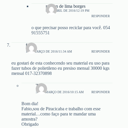
robson de lima borges
8 DE ABRIL DE 2016/12:19 PM
RESPONDER
o que precisar posso reciclar para você. 054
91555751
fabio
1 DE MARÇO DE 2016/11:34 AM
RESPONDER
eu gostari de esta conhecendo seu material eu uso para
fazer tubos de polietileno eu presiso mensal 30000 kgs
mensal 017-32370898
Tiago
30 DE MARÇO DE 2016/10:15 AM
RESPONDER
Bom dia!
Fabio,sou de Piracicaba e trabalho com esse
material…como faço para te mandar uma
amostra?
Obrigado