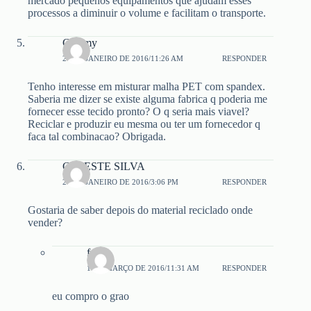
mercado pequenos equipamentos que ajudam esses
processos a diminuir o volume e facilitam o transporte.
Chelmy
20 DE JANEIRO DE 2016/11:26 AM
RESPONDER
Tenho interesse em misturar malha PET com spandex.
Saberia me dizer se existe alguma fabrica q poderia me
fornecer esse tecido pronto? O q seria mais viavel?
Reciclar e produzir eu mesma ou ter um fornecedor q
faca tal combinacao? Obrigada.
CELESTE SILVA
28 DE JANEIRO DE 2016/3:06 PM
RESPONDER
Gostaria de saber depois do material reciclado onde
vender?
fabio
1 DE MARÇO DE 2016/11:31 AM
RESPONDER
eu compro o grao