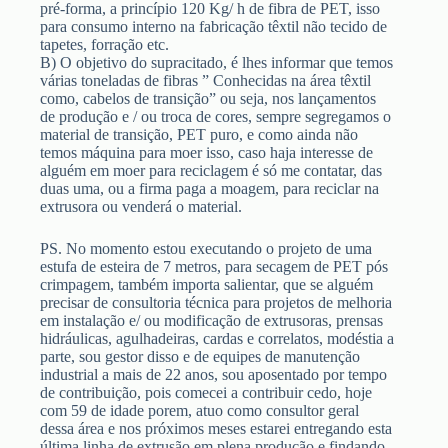
pré-forma, a princípio 120 Kg/ h de fibra de PET, isso
para consumo interno na fabricação têxtil não tecido de
tapetes, forração etc.
B) O objetivo do supracitado, é lhes informar que temos
várias toneladas de fibras ” Conhecidas na área têxtil
como, cabelos de transição” ou seja, nos lançamentos
de produção e / ou troca de cores, sempre segregamos o
material de transição, PET puro, e como ainda não
temos máquina para moer isso, caso haja interesse de
alguém em moer para reciclagem é só me contatar, das
duas uma, ou a firma paga a moagem, para reciclar na
extrusora ou venderá o material.
PS. No momento estou executando o projeto de uma
estufa de esteira de 7 metros, para secagem de PET pós
crimpagem, também importa salientar, que se alguém
precisar de consultoria técnica para projetos de melhoria
em instalação e/ ou modificação de extrusoras, prensas
hidráulicas, agulhadeiras, cardas e correlatos, modéstia a
parte, sou gestor disso e de equipes de manutenção
industrial a mais de 22 anos, sou aposentado por tempo
de contribuição, pois comecei a contribuir cedo, hoje
com 59 de idade porem, atuo como consultor geral
dessa área e nos próximos meses estarei entregando esta
última linha de extrusão em plena produção e findando