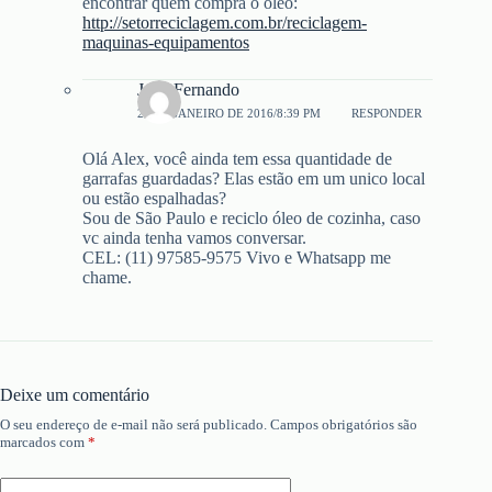
encontrar quem compra o óleo:
http://setorreciclagem.com.br/reciclagem-
maquinas-equipamentos
João Fernando
28 DE JANEIRO DE 2016/8:39 PM
RESPONDER
Olá Alex, você ainda tem essa quantidade de
garrafas guardadas? Elas estão em um unico local
ou estão espalhadas?
Sou de São Paulo e reciclo óleo de cozinha, caso
vc ainda tenha vamos conversar.
CEL: (11) 97585-9575 Vivo e Whatsapp me
chame.
Deixe um comentário
O seu endereço de e-mail não será publicado.
Campos obrigatórios são
marcados com
*