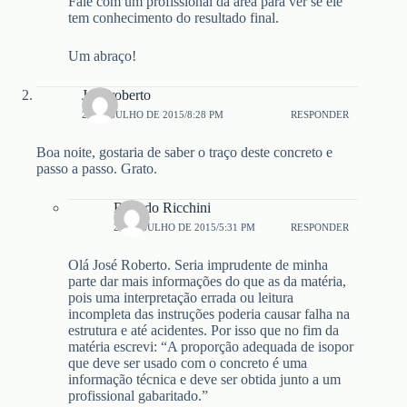
Fale com um profissional da área para ver se ele
tem conhecimento do resultado final.
Um abraço!
José roberto
28 DE JULHO DE 2015/8:28 PM
RESPONDER
Boa noite, gostaria de saber o traço deste concreto e
passo a passo. Grato.
Ricardo Ricchini
29 DE JULHO DE 2015/5:31 PM
RESPONDER
Olá José Roberto. Seria imprudente de minha
parte dar mais informações do que as da matéria,
pois uma interpretação errada ou leitura
incompleta das instruções poderia causar falha na
estrutura e até acidentes. Por isso que no fim da
matéria escrevi: “A proporção adequada de isopor
que deve ser usado com o concreto é uma
informação técnica e deve ser obtida junto a um
profissional gabaritado.”