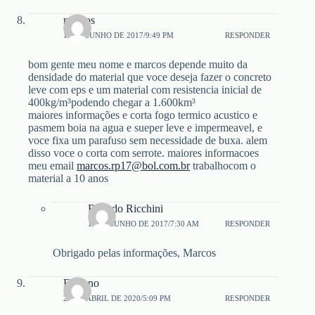
marcos
12 DE JUNHO DE 2017/9:49 PM
RESPONDER
bom gente meu nome e marcos depende muito da
densidade do material que voce deseja fazer o concreto
leve com eps e um material com resistencia inicial de
400kg/m³podendo chegar a 1.600km³
maiores informações e corta fogo termico acustico e
pasmem boia na agua e sueper leve e impermeavel, e
voce fixa um parafuso sem necessidade de buxa. alem
disso voce o corta com serrote. maiores informacoes
meu email
marcos.rp17@bol.com.br
trabalhocom o
material a 10 anos
Ricardo Ricchini
13 DE JUNHO DE 2017/7:30 AM
RESPONDER
Obrigado pelas informações, Marcos
Fabiano
23 DE ABRIL DE 2020/5:09 PM
RESPONDER