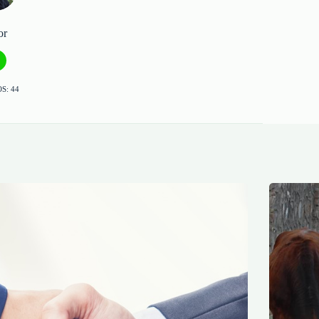
or
S: 44