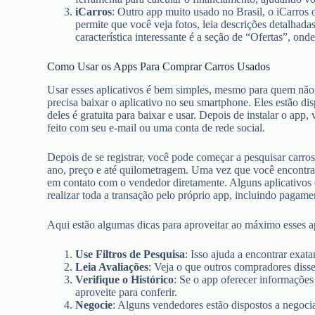
iCarros
: Outro app muito usado no Brasil, o iCarros
permite que você veja fotos, leia descrições detalhad
característica interessante é a seção de “Ofertas”, on
Como Usar os Apps Para Comprar Carros Usados
Usar esses aplicativos é bem simples, mesmo para quem não 
precisa baixar o aplicativo no seu smartphone. Eles estão di
deles é gratuita para baixar e usar. Depois de instalar o app
feito com seu e-mail ou uma conta de rede social.
Depois de se registrar, você pode começar a pesquisar carros
ano, preço e até quilometragem. Uma vez que você encontra u
em contato com o vendedor diretamente. Alguns aplicativos 
realizar toda a transação pelo próprio app, incluindo pagam
Aqui estão algumas dicas para aproveitar ao máximo esses ap
Use Filtros de Pesquisa
: Isso ajuda a encontrar exat
Leia Avaliações
: Veja o que outros compradores diss
Verifique o Histórico
: Se o app oferecer informações
aproveite para conferir.
Negocie
: Alguns vendedores estão dispostos a negoci