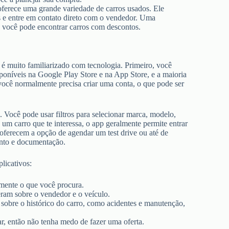
 oferece uma grande variedade de carros usados. Ele
as e entre em contato direto com o vendedor. Uma
de você pode encontrar carros com descontos.
é muito familiarizado com tecnologia. Primeiro, você
sponíveis na Google Play Store e na App Store, e a maioria
, você normalmente precisa criar uma conta, o que pode ser
. Você pode usar filtros para selecionar marca, modelo,
m carro que te interessa, o app geralmente permite entrar
oferecem a opção de agendar um test drive ou até de
ento e documentação.
licativos:
amente o que você procura.
eram sobre o vendedor e o veículo.
 sobre o histórico do carro, como acidentes e manutenção,
ar, então não tenha medo de fazer uma oferta.