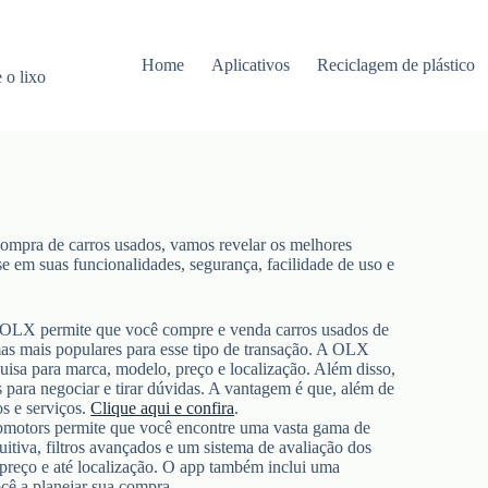
Home
Aplicativos
Reciclagem de plástico
 o lixo
compra de carros usados, vamos revelar os melhores
se em suas funcionalidades, segurança, facilidade de uso e
a OLX permite que você compre e venda carros usados de
mas mais populares para esse tipo de transação. A OLX
squisa para marca, modelo, preço e localização. Além disso,
 para negociar e tirar dúvidas. A vantagem é que, além de
s e serviços.
Clique aqui e confira
.
bmotors permite que você encontre uma vasta gama de
uitiva, filtros avançados e um sistema de avaliação dos
preço e até localização. O app também inclui uma
cê a planejar sua compra.