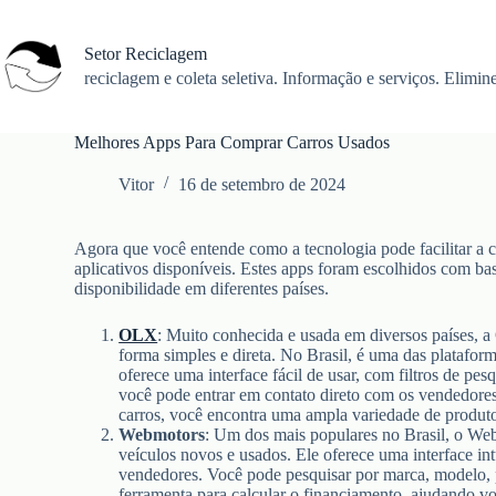
Pular
para
o
Setor Reciclagem
conteúdo
reciclagem e coleta seletiva. Informação e serviços. Elimine
Melhores Apps Para Comprar Carros Usados
Vitor
16 de setembro de 2024
Agora que você entende como a tecnologia pode facilitar a 
aplicativos disponíveis. Estes apps foram escolhidos com ba
disponibilidade em diferentes países.
OLX
: Muito conhecida e usada em diversos países, 
forma simples e direta. No Brasil, é uma das platafor
oferece uma interface fácil de usar, com filtros de pe
você pode entrar em contato direto com os vendedores
carros, você encontra uma ampla variedade de produto
Webmotors
: Um dos mais populares no Brasil, o We
veículos novos e usados. Ele oferece uma interface int
vendedores. Você pode pesquisar por marca, modelo, 
ferramenta para calcular o financiamento, ajudando vo