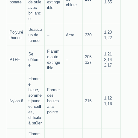
bonate
de suie
extingu
1,35
chlore
avec
ible
brillanc
e
Beauco
Polyuré
1,20
up de
–
Acre
230
thanes
1,22
fumée
Flamm
Se
1,21
e auto-
205
PTFE
déform
–
2,14
extingu
327
e
2,17
ible
Flamm
e
bleue,
Former
somme
des
1,12
Nylon-6
t jaune,
boules
–
215
1,16
étincell
à la
es,
pointe
difficile
à brûler
Flamm