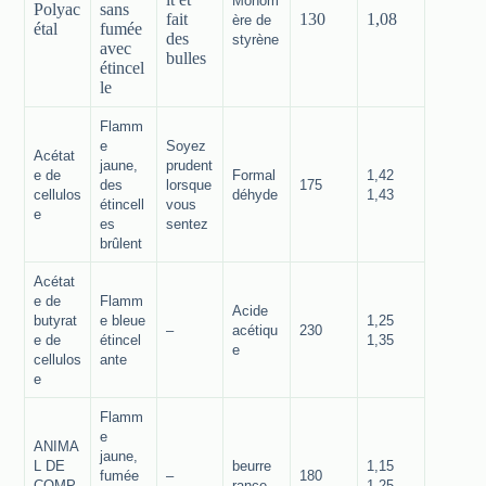
Monom
Polyac
sans
fait
130
1,08
ère de
étal
fumée
des
styrène
avec
bulles
étincel
le
Flamm
e
Soyez
Acétat
jaune,
prudent
e de
Formal
1,42
des
lorsque
175
cellulos
déhyde
1,43
étincell
vous
e
es
sentez
brûlent
Acétat
e de
Flamm
Acide
butyrat
e bleue
1,25
–
acétiqu
230
e de
étincel
1,35
e
cellulos
ante
e
Flamm
e
ANIMA
jaune,
L DE
beurre
1,15
fumée
–
180
COMP
rance
1.25