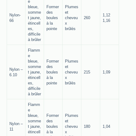
e
bleue,
Former
Plumes
somme
des
et
Nylon-
1,12
t jaune,
boules
cheveu
260
66
1,16
étincell
à la
x
es,
pointe
brûlés
difficile
à brûler
Flamm
e
bleue,
Former
Plumes
somme
des
et
Nylon –
t jaune,
boules
cheveu
215
1,09
6.10
étincell
à la
x
es,
pointe
brûlés
difficile
à brûler
Flamm
e
bleue,
Former
Plumes
somme
des
et
Nylon –
t jaune,
boules
cheveu
180
1,04
11
étincell
à la
x