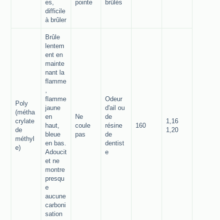
es,
pointe
brûlés
difficile
à brûler
Brûle
lentem
ent en
mainte
nant la
flamme
,
flamme
Odeur
Poly
jaune
d'ail ou
(métha
en
Ne
de
crylate
1,16
haut,
coule
résine
160
de
1,20
bleue
pas
de
méthyl
en bas.
dentist
e)
Adoucit
e
et ne
montre
presqu
e
aucune
carboni
sation