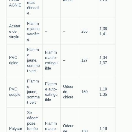
mais
AGNIE
étincell
e
Flamm
Acétat
e jaune
1,38
e de
–
–
255
verdâtr
1,41
vinyle
e
Flamm
Flamm
e
PVC
e auto-
1,34
jaune,
–
127
rigide
extingu
1,37
somme
ible
t vert
Flamm
Flamm
e
Odeur
PVC
e auto-
1,19
jaune,
de
150
souple
extingu
1,35
somme
chlore
ible
t vert
Se
décom
pose,
Flamm
Odeur
Polycar
fumée
e auto-
1,19
de
150