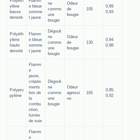
Polyéth
Flamm
ne
Odeur
ylène
e bleue
0,89
comme
de
105
basse
somme
0,93
une
bougie
densité
t jaune
bougie
Dégouli
Polyéth
Flamm
ne
Odeur
ylène
e bleue
0,94
comme
de
130
haute
somme
0,98
une
bougie
densité
t jaune
bougie
Flamm
e
jaune,
crépite
Dégouli
ments
ne
Odeur
Polypro
0,85
lors de
comme
agressi
165
pylène
0,92
la
une
ve
combu
bougie
stion,
fumée
de suie
Flamm
e