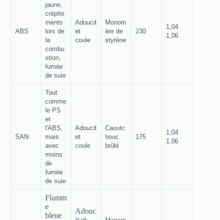
jaune,
crépite
ments
Adoucit
Monom
1,04
ABS
lors de
et
ère de
230
1,06
la
coule
styrène
combu
stion,
fumée
de suie
Tout
comme
le PS
et
l'ABS,
Adoucit
Caoutc
1,04
SAN
mais
et
houc
175
1,06
avec
coule
brûlé
moins
de
fumée
de suie
Flamm
e
Adouc
bleue
it et