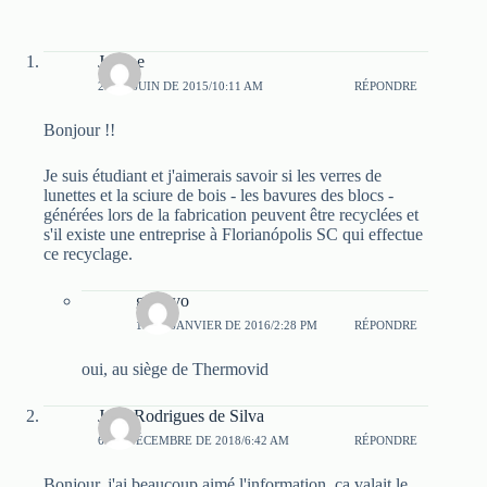
Jeanne
23 DE JUIN DE 2015/10:11 AM
RÉPONDRE
Bonjour !!
Je suis étudiant et j'aimerais savoir si les verres de
lunettes et la sciure de bois - les bavures des blocs -
générées lors de la fabrication peuvent être recyclées et
s'il existe une entreprise à Florianópolis SC qui effectue
ce recyclage.
gustavo
13 DE JANVIER DE 2016/2:28 PM
RÉPONDRE
oui, au siège de Thermovid
João Rodrigues de Silva
6 DE DÉCEMBRE DE 2018/6:42 AM
RÉPONDRE
Bonjour, j'ai beaucoup aimé l'information, ça valait le