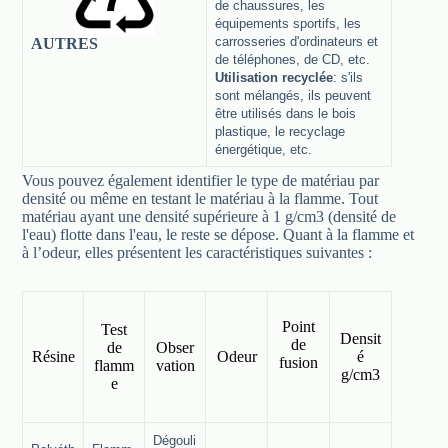
de chaussures, les
équipements sportifs, les
carrosseries
d'ordinateurs et
AUTRES
de téléphones, de CD, etc.
Utilisation recyclée
: s'ils
sont mélangés, ils peuvent
être utilisés dans le bois
plastique, le recyclage
énergétique, etc.
Vous pouvez également identifier le type de matériau par
densité ou même en testant le matériau à la flamme. Tout
matériau ayant une densité supérieure à 1 g/cm3 (densité de
l'eau) flotte dans l'eau, le reste se dépose. Quant à la flamme et
à l’odeur, elles présentent les caractéristiques suivantes :
Point
Test
Densit
de
de
Obser
Résine
Odeur
é
fusion
flamm
vation
g/cm3
e
Dégouli