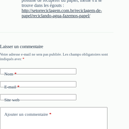
possible de récupérer du papier, même s'il se
trouve dans les égouts :
http://setorreciclagem.com.br/reciclagem-de-
papel/reciclando-agua-fazemos-papel/
Laisser un commentaire
Votre adresse e-mail ne sera pas publiée.
Les champs obligatoires sont
indiqués avec
*
Nom
*
E-mail
*
Site web
Ajouter un commentaire
*