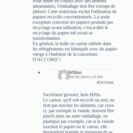
Pour entrer en contact avec des denrées
alimentaires, l'emballage doit être exempt de
phénol. Cette restriction exclut l'utilisation de
papiers recyclés conventionnels. La seule
exception concerne les papiers produits par
recyclage avant utilisation, c'est-à-dire le
recyclage du papier trié avant sa
transformation.
En général, la boîte en carton utilisée dans
les réfrigérateurs est fabriquée avec du papier
vierge à l'intérieur de la couverture.
D'ACCORD ?
Axel Willian
20 DE MAI DE 2020/11:45 AM
RÉPONDRE
Sacrément grossier, hein Hélio.
Le carton, qu'il soit recyclé ou non, ne
doit pas toucher les aliments, car ceux-
ci, par exemple la viande, doivent être
placés dans un autre emballage, en
plastique par exemple, car si la viande
touchait le papier ou le carton, elle
deviendrait humide et risquerait de se