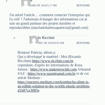
Patricia
13 DE MARS DE 2020/5:17 PM
RÉPONDRE
J'ai adoré l'article… comment contacter l'entreprise qui
l'a créé ? J'adorerais échanger des informations car je
suis un grand partisan des projets durables et
reproductibles (
machadobarbosapatricia@gmail.com
)
Ricardo Ricchini
5 DE AVRIL DE 2020/8:03 AM
RÉPONDRE
Bonjour Patricia, allons-y.
Qui a développé le matériel : Moi (Ricardo
Ricchini)
https://www.ricchini.com.br
cependant, d'après les informations de Roza
Janusz :
https://www.makegrowlab.com
Artisanat
SAZ :
https://www.sazartesanal.com.br
et de cet
article Medium :
https://onezero.medium.com/kombucha-slime-is-
an-edible-solution-to-the-worlds-plastic-problem-
d1b87ce3085e