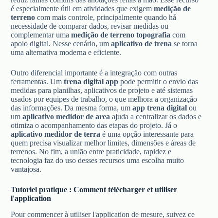
é especialmente útil em atividades que exigem
medição de
terreno
com mais controle, principalmente quando há
necessidade de comparar dados, revisar medidas ou
complementar uma
medição de terreno topografia
com
apoio digital. Nesse cenário, um
aplicativo de trena
se torna
uma alternativa moderna e eficiente.
Outro diferencial importante é a integração com outras
ferramentas. Um
trena digital app
pode permitir o envio das
medidas para planilhas, aplicativos de projeto e até sistemas
usados por equipes de trabalho, o que melhora a organização
das informações. Da mesma forma, um
app trena digital
ou
um
aplicativo medidor de area
ajuda a centralizar os dados e
otimiza o acompanhamento das etapas do projeto. Já o
aplicativo medidor de terra
é uma opção interessante para
quem precisa visualizar melhor limites, dimensões e áreas de
terrenos. No fim, a união entre praticidade, rapidez e
tecnologia faz do uso desses recursos uma escolha muito
vantajosa.
Tutoriel pratique : Comment télécharger et utiliser
l'application
Pour commencer à utiliser l'application de mesure, suivez ce