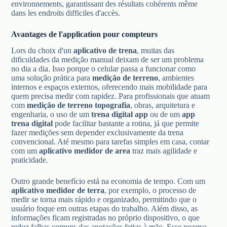
environnements, garantissant des résultats cohérents même
dans les endroits difficiles d'accès.
Avantages de l'application pour compteurs
Lors du choix d'un
aplicativo de trena
, muitas das
dificuldades da medição manual deixam de ser um problema
no dia a dia. Isso porque o celular passa a funcionar como
uma solução prática para
medição de terreno
, ambientes
internos e espaços externos, oferecendo mais mobilidade para
quem precisa medir com rapidez. Para profissionais que atuam
com
medição de terreno topografia
, obras, arquitetura e
engenharia, o uso de um
trena digital app
ou de um
app
trena digital
pode facilitar bastante a rotina, já que permite
fazer medições sem depender exclusivamente da trena
convencional. Até mesmo para tarefas simples em casa, contar
com um
aplicativo medidor de area
traz mais agilidade e
praticidade.
Outro grande benefício está na economia de tempo. Com um
aplicativo medidor de terra
, por exemplo, o processo de
medir se torna mais rápido e organizado, permitindo que o
usuário foque em outras etapas do trabalho. Além disso, as
informações ficam registradas no próprio dispositivo, o que
reduz falhas comuns das anotações feitas à mão. Esse recurso