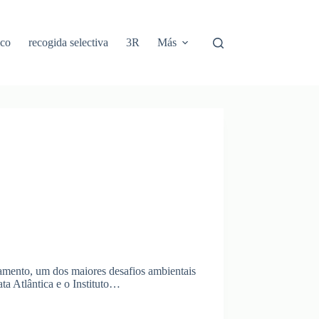
ico
recogida selectiva
3R
Más
amento, um dos maiores desafios ambientais
a Atlântica e o Instituto…