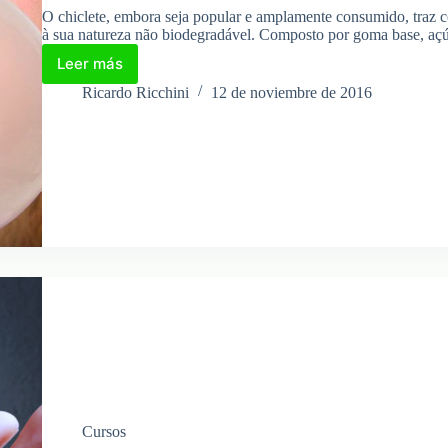
O chiclete, embora seja popular e amplamente consumido, traz 
à sua natureza não biodegradável. Composto por goma base, açúc
Leer más
Chicle,
¿es
Ricardo Ricchini
12 de noviembre de 2016
posible
reciclarlo?
Cursos