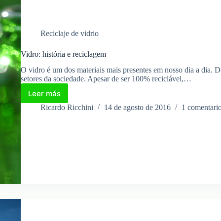
Reciclaje de vidrio
Vidro: história e reciclagem
O vidro é um dos materiais mais presentes em nosso dia a dia. De 
setores da sociedade. Apesar de ser 100% reciclável,…
Leer más
Vidro:
história
Ricardo Ricchini
14 de agosto de 2016
1 comentari
e
reciclagem