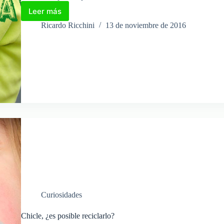
Leer más
Emprendedor
Sostenible:
Ricardo Ricchini
13 de noviembre de 2016
Retos
y
Oportunidades
Curiosidades
Chicle, ¿es posible reciclarlo?