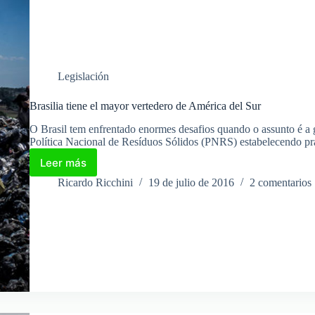
Legislación
Brasilia tiene el mayor vertedero de América del Sur
O Brasil tem enfrentado enormes desafios quando o assunto é a
Política Nacional de Resíduos Sólidos (PNRS) estabelecendo p
Leer más
Brasilia
tiene
Ricardo Ricchini
19 de julio de 2016
2 comentarios
el
mayor
vertedero
de
América
del
Sur