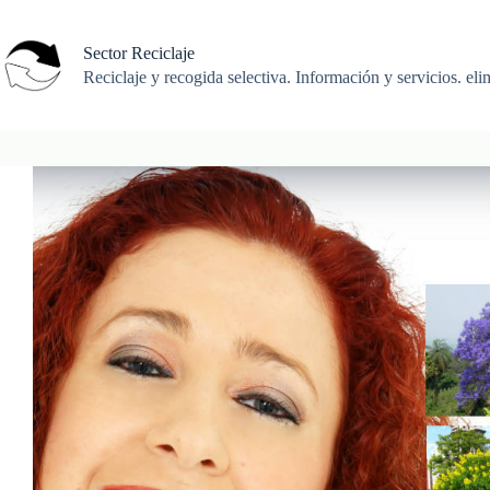
Saltar
al
contenido
Sector Reciclaje
Reciclaje y recogida selectiva. Información y servicios. eli