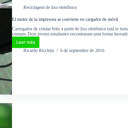
Reciclagem de lixo eletrônico
El motor de la impresora se convierte en cargador de móvil
Carregador de celular feito a partir de lixo eletrônico está se t
comum. Dois jovens estudantes encontraram uma forma inovado
Leer más
El
motor
Ricardo Ricchini
6 de septiembre de 2016
de
la
impresora
se
convierte
en
cargador
de
móvil