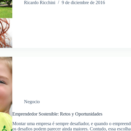
cumple
Ricardo Ricchini
9 de diciembre de 2016
años
y
el
planeta
se
llena
de
árboles
Negocio
Emprendedor Sostenible: Retos y Oportunidades
Montar uma empresa é sempre desafiador, e quando o empreended
os desafios podem parecer ainda maiores. Contudo, essa escolha