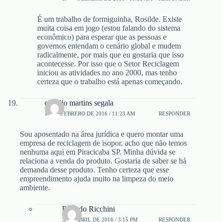
É um trabalho de formiguinha, Rosilde. Existe
muita coisa em jogo (estou falando do sistema
econômico) para esperar que as pessoas e
governos entendam o cenário global e mudem
radicalmente, por mais que eu gostaria que isso
acontecesse. Por isso que o Setor Reciclagem
iniciou as atividades no ano 2000, mas tenho
certeza que o trabalho está apenas começando.
cláudio martins segala
15 DE FEBRERO DE 2016 / 11:23 AM
RESPONDER
Sou aposentado na área jurídica e quero montar uma
empresa de reciclagem de isopor, acho que não temos
nenhuma aqui em Piracicaba SP. Minha dúvida se
relaciona a venda do produto. Gostaria de saber se há
demanda desse produto. Tenho certeza que esse
empreendimento ajuda muito na limpeza do meio
ambiente.
Ricardo Ricchini
3 DE ABRIL DE 2016 / 3:15 PM
RESPONDER