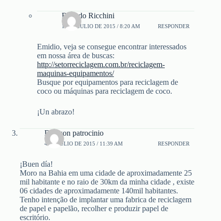
Ricardo Ricchini
12 DE JULIO DE 2015 / 8:20 AM
RESPONDER
Emidio, veja se consegue encontrar interessados
em nossa área de buscas:
http://setorreciclagem.com.br/reciclagem-
maquinas-equipamentos/
Busque por equipamentos para reciclagem de
coco ou máquinas para reciclagem de coco.
¡Un abrazo!
Davison patrocinio
4 DE JULIO DE 2015 / 11:39 AM
RESPONDER
¡Buen día!
Moro na Bahia em uma cidade de aproximadamente 25
mil habitante e no raio de 30km da minha cidade , existe
06 cidades de aproximadamente 140mil habitantes.
Tenho intenção de implantar uma fabrica de reciclagem
de papel e papelão, recolher e produzir papel de
escritório.