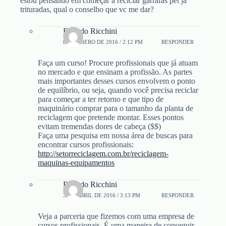
estou pensando em começar a reciclar garrafas pet já
trituradas, qual o conselho que vc me dar?
Ricardo Ricchini
8 DE ENERO DE 2016 / 2:12 PM
RESPONDER
Faça um curso! Procure profissionais que já atuam
no mercado e que ensinam a profissão. As partes
mais importantes desses cursos envolvem o ponto
de equilíbrio, ou seja, quando você precisa reciclar
para começar a ter retorno e que tipo de
maquinário comprar para o tamanho da planta de
reciclagem que pretende montar. Esses pontos
evitam tremendas dores de cabeça ($$)
Faça uma pesquisa em nossa área de buscas para
encontrar cursos profissionais:
http://setorreciclagem.com.br/reciclagem-
maquinas-equipamentos
Ricardo Ricchini
3 DE ABRIL DE 2016 / 3:13 PM
RESPONDER
Veja a parceria que fizemos com uma empresa de
cursos profissionais. É uma maneira de conseguir