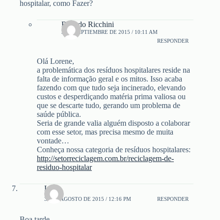
hospitalar, como Fazer?
Ricardo Ricchini
3 DE SEPTIEMBRE DE 2015 / 10:11 AM
RESPONDER
Olá Lorene,
a problemática dos resíduos hospitalares reside na
falta de informação geral e os mitos. Isso acaba
fazendo com que tudo seja incinerado, elevando
custos e desperdiçando matéria prima valiosa ou
que se descarte tudo, gerando um problema de
saúde pública.
Seria de grande valia alguém disposto a colaborar
com esse setor, mas precisa mesmo de muita
vontade…
Conheça nossa categoria de resíduos hospitalares:
http://setorreciclagem.com.br/reciclagem-de-
residuo-hospitalar
Luis
31 DE AGOSTO DE 2015 / 12:16 PM
RESPONDER
Boa tarde.