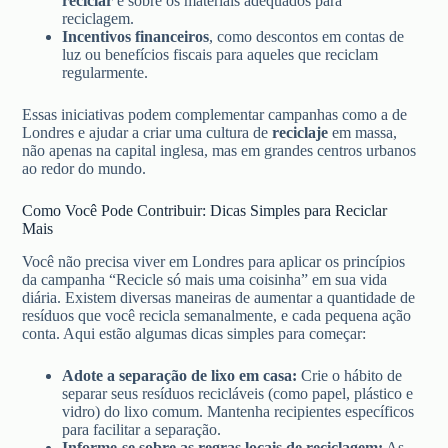
reciclar
e sobre os materiais adequados para
reciclagem.
Incentivos financeiros
, como descontos em contas de
luz ou benefícios fiscais para aqueles que reciclam
regularmente.
Essas iniciativas podem complementar campanhas como a de
Londres e ajudar a criar uma cultura de
reciclaje
em massa,
não apenas na capital inglesa, mas em grandes centros urbanos
ao redor do mundo.
Como Você Pode Contribuir: Dicas Simples para Reciclar
Mais
Você não precisa viver em Londres para aplicar os princípios
da campanha “Recicle só mais uma coisinha” em sua vida
diária. Existem diversas maneiras de aumentar a quantidade de
resíduos que você recicla semanalmente, e cada pequena ação
conta. Aqui estão algumas dicas simples para começar:
Adote a separação de lixo em casa:
Crie o hábito de
separar seus resíduos recicláveis (como papel, plástico e
vidro) do lixo comum. Mantenha recipientes específicos
para facilitar a separação.
Informe-se sobre as regras locais de reciclagem:
As