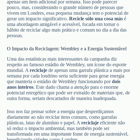
apenas um item adicional por semana. Isso pode parecer
pouco, mas, considerando o grande número de pessoas que
vivem em Londres, essa pequena mudança tem o potencial de
gerar um impacto significativo.
Recicle sólo una cosa más
é
uma abordagem amigável e acessível, focada em tornar o
hábito de reciclar algo mais prático e comum no dia a dia das
pessoas.
O Impacto da Reciclagem: Wembley e a Energia Sustentável
Uma das estatísticas mais interessantes da campanha diz
respeito ao famoso estádio de Wembley, um ícone do esporte
mundial. A
reciclaje
de apenas uma garrafa plástica a mais por
semana por cada londrino seria suficiente para gerar energia
que manteria o estádio de Wembley funcionando por
dois
anos inteiros
. Este dado chama a atenção para o enorme
potencial energético que pode ser extraído de materiais que, de
outra forma, seriam descartados de maneira inadequada.
Isso nos faz pensar sobre a energia que desperdiçamos
diariamente ao não reciclar itens comuns, como garrafas
plásticas, latas de alumínio e papel. A
reciclaje
eficiente não
só reduz o impacto ambiental, mas também pode ser
transformada em uma importante fonte de energia sustentável,
beneficiando cidades como Londres.