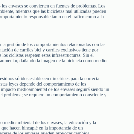
mo los envases se convierten en fuentes de problemas. Los
iente, mientras que las bicicletas mal utilizadas pueden
omportamiento responsable tanto en el tráfico como a la
la gestión de los comportamientos relacionados con las
ntación de carriles bici y carriles exclusivos tiene por
los ciclistas respeten estas infraestructuras. Sin el
 aumentar, dañando la imagen de la bicicleta como medio
siduos sólidos establecen directrices para la correcta
 estas leyes depende del comportamiento de los
el impacto medioambiental de los envases seguirá siendo un
á el problema; se requiere un comportamiento consciente y
cto medioambiental de los envases, la educación y la
 que hacen hincapié en la importancia de un
shacerse de los envases pueden provocar cambios