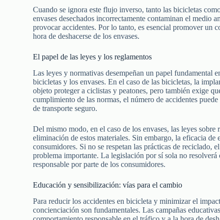
Cuando se ignora este flujo inverso, tanto las bicicletas co
envases desechados incorrectamente contaminan el medio amb
provocar accidentes. Por lo tanto, es esencial promover un c
hora de deshacerse de los envases.
El papel de las leyes y los reglamentos
Las leyes y normativas desempeñan un papel fundamental en 
bicicletas y los envases. En el caso de las bicicletas, la impla
objeto proteger a ciclistas y peatones, pero también exige que 
cumplimiento de las normas, el número de accidentes puede
de transporte seguro.
Del mismo modo, en el caso de los envases, las leyes sobre re
eliminación de estos materiales. Sin embargo, la eficacia de
consumidores. Si no se respetan las prácticas de reciclado, 
problema importante. La legislación por sí sola no resolver
responsable por parte de los consumidores.
Educación y sensibilización: vías para el cambio
Para reducir los accidentes en bicicleta y minimizar el impa
concienciación son fundamentales. Las campañas educativas
comportamiento responsable en el tráfico y a la hora de de