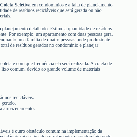
e
Coleta Seletiva
em condomínios é a falta de planejamento
idade de resíduos recicláveis que será gerada ou não
riais.
 um planejamento detalhado. Estime a quantidade de resíduos
mente. Por exemplo, um apartamento com duas pessoas gera,
enquanto uma família de quatro pessoas pode produzir até
 total de resíduos gerados no condomínio e planejar
coleta e com que frequência ela será realizada. A coleta de
de lixo comum, devido ao grande volume de materiais
íduos recicláveis.
 gerado.
ara armazenamento.
cláveis é outro obstáculo comum na implementação da
icláveis seja estimado corretamente, o condomínio pode