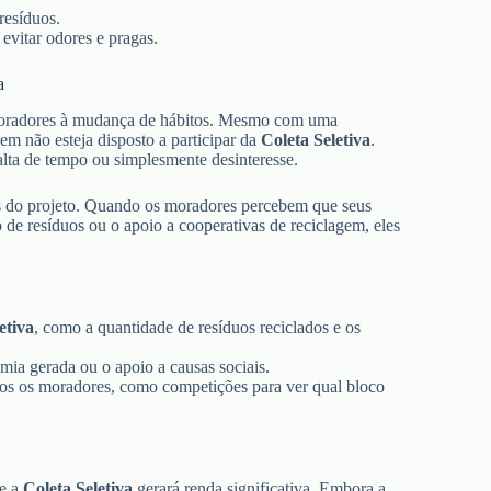
resíduos.
 evitar odores e pragas.
a
moradores à mudança de hábitos. Mesmo com uma
m não esteja disposto a participar da
Coleta Seletiva
.
lta de tempo ou simplesmente desinteresse.
dos do projeto. Quando os moradores percebem que seus
de resíduos ou o apoio a cooperativas de reciclagem, eles
etiva
, como a quantidade de resíduos reciclados e os
ia gerada ou o apoio a causas sociais.
os os moradores, como competições para ver qual bloco
ue a
Coleta Seletiva
gerará renda significativa. Embora a