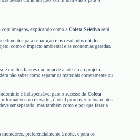
quência dessas comunicações são fundamentais para o
te com imagens, explicando como a
Coleta Seletiva
será
ocedimentos para separação e os resultados obtidos.
ojeto, como o impacto ambiental e as economias geradas.
va
é um dos fatores que impede a adesão ao projeto.
odem não saber como separar os materiais corretamente ou
ndomínio é indispensável para o sucesso da
Coleta
 informativos no elevador, é ideal promover treinamentos
 deve ser separado, mas também como e por que fazer a
 moradores, preferencialmente à noite, e para os