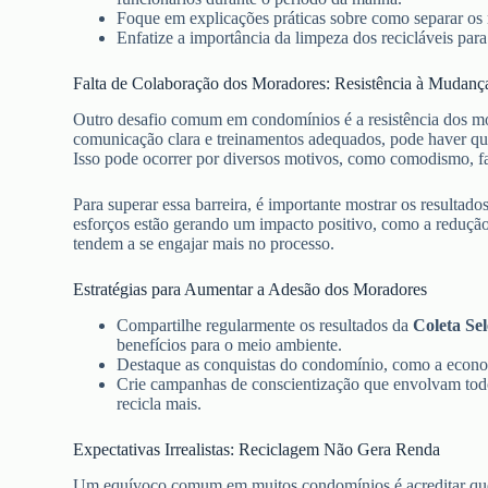
Foque em explicações práticas sobre como separar os 
Enfatize a importância da limpeza dos recicláveis para
Falta de Colaboração dos Moradores: Resistência à Mudanç
Outro desafio comum em condomínios é a resistência dos 
comunicação clara e treinamentos adequados, pode haver que
Isso pode ocorrer por diversos motivos, como comodismo, fa
Para superar essa barreira, é importante mostrar os resulta
esforços estão gerando um impacto positivo, como a redução 
tendem a se engajar mais no processo.
Estratégias para Aumentar a Adesão dos Moradores
Compartilhe regularmente os resultados da
Coleta Sel
benefícios para o meio ambiente.
Destaque as conquistas do condomínio, como a econom
Crie campanhas de conscientização que envolvam tod
recicla mais.
Expectativas Irrealistas: Reciclagem Não Gera Renda
Um equívoco comum em muitos condomínios é acreditar q