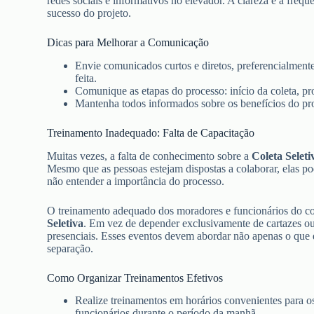
redes sociais e informativos no elevador. A clareza e a fre
sucesso do projeto.
Dicas para Melhorar a Comunicação
Envie comunicados curtos e diretos, preferencialmen
feita.
Comunique as etapas do processo: início da coleta, pr
Mantenha todos informados sobre os benefícios do pr
Treinamento Inadequado: Falta de Capacitação
Muitas vezes, a falta de conhecimento sobre a
Coleta Seleti
Mesmo que as pessoas estejam dispostas a colaborar, elas p
não entender a importância do processo.
O treinamento adequado dos moradores e funcionários do co
Seletiva
. Em vez de depender exclusivamente de cartazes ou
presenciais. Esses eventos devem abordar não apenas o que
separação.
Como Organizar Treinamentos Efetivos
Realize treinamentos em horários convenientes para os
funcionários durante o período da manhã.