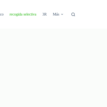
ico
recogida selectiva
3R
Más