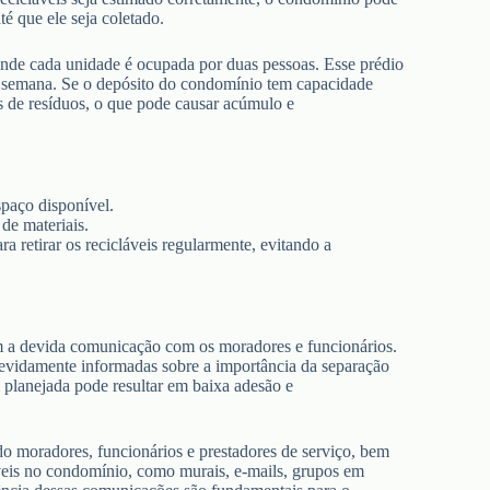
té que ele seja coletado.
e cada unidade é ocupada por duas pessoas. Esse prédio
or semana. Se o depósito do condomínio tem capacidade
os de resíduos, o que pode causar acúmulo e
spaço disponível.
de materiais.
a retirar os recicláveis regularmente, evitando a
 a devida comunicação com os moradores e funcionários.
devidamente informadas sobre a importância da separação
planejada pode resultar em baixa adesão e
do moradores, funcionários e prestadores de serviço, bem
veis no condomínio, como murais, e-mails, grupos em