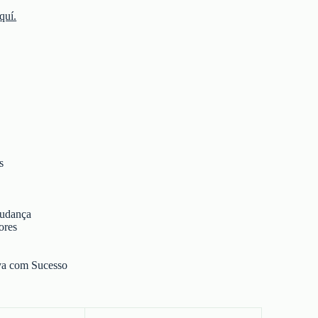
quí.
s
Mudança
ores
va com Sucesso