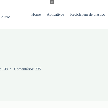
×
Home
Aplicativos
Reciclagem de plástico
 o lixo
: 198
Comentários: 235