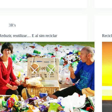
3R's
Reduzir, reutilizar… E aí sim reciclar
Recic