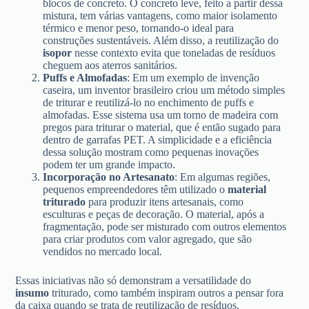
blocos de concreto. O concreto leve, feito a partir dessa
mistura, tem várias vantagens, como maior isolamento
térmico e menor peso, tornando-o ideal para
construções sustentáveis. Além disso, a reutilização do
isopor
nesse contexto evita que toneladas de resíduos
cheguem aos aterros sanitários.
Puffs e Almofadas
: Em um exemplo de invenção
caseira, um inventor brasileiro criou um método simples
de triturar e reutilizá-lo no enchimento de puffs e
almofadas. Esse sistema usa um torno de madeira com
pregos para triturar o material, que é então sugado para
dentro de garrafas PET. A simplicidade e a eficiência
dessa solução mostram como pequenas inovações
podem ter um grande impacto.
Incorporação no Artesanato
: Em algumas regiões,
pequenos empreendedores têm utilizado o
material
triturado
para produzir itens artesanais, como
esculturas e peças de decoração. O material, após a
fragmentação, pode ser misturado com outros elementos
para criar produtos com valor agregado, que são
vendidos no mercado local.
Essas iniciativas não só demonstram a versatilidade do
insumo
triturado, como também inspiram outros a pensar fora
da caixa quando se trata de reutilização de resíduos.