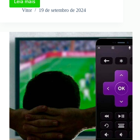
Leia mais
Transformando
o
Vitor
19 de setembro de 2024
Celular
em
Controle
Universal