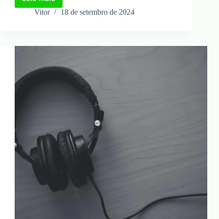
Descobrindo
o
Vitor
18 de setembro de 2024
nome
das
músicas
com
a
tecnologia