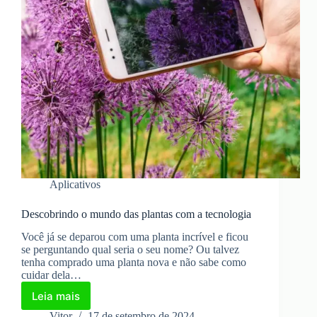
Aplicativos
Descobrindo o mundo das plantas com a tecnologia
Você já se deparou com uma planta incrível e ficou
se perguntando qual seria o seu nome? Ou talvez
tenha comprado uma planta nova e não sabe como
cuidar dela…
Leia mais
Descobrindo
o
Vitor
17 de setembro de 2024