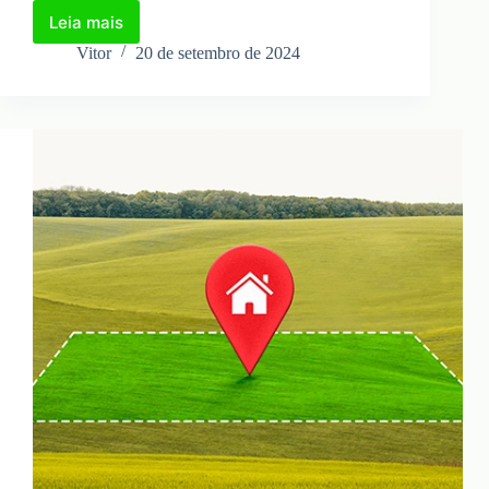
Leia mais
Como
Funciona
Vitor
20 de setembro de 2024
a
Compra
e
Venda
de
Terrenos
pela
Internet