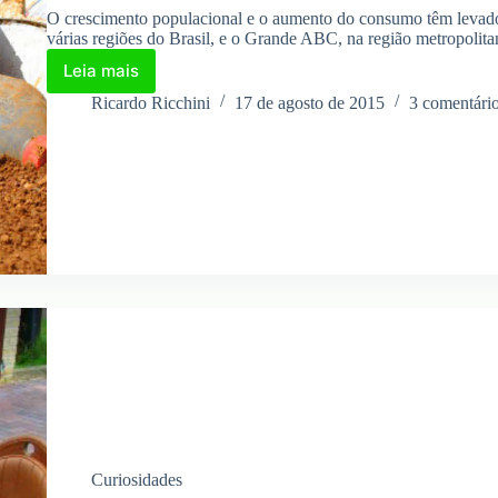
O crescimento populacional e o aumento do consumo têm levad
várias regiões do Brasil, e o Grande ABC, na região metropoli
Leia mais
Produção
de
Ricardo Ricchini
17 de agosto de 2015
3 comentári
lixo
aumenta
64%
no
ABC
Curiosidades