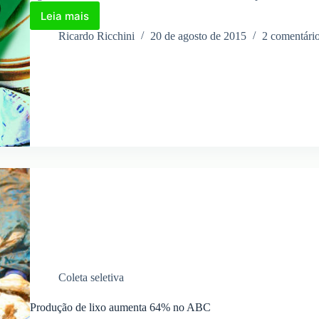
Leia mais
Ciclo
da
Ricardo Ricchini
20 de agosto de 2015
2 comentári
reciclagem
do
alumínio
Coleta seletiva
Produção de lixo aumenta 64% no ABC