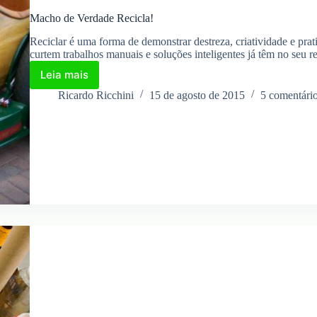
Macho de Verdade Recicla!
Reciclar é uma forma de demonstrar destreza, criatividade e pr
curtem trabalhos manuais e soluções inteligentes já têm no seu 
Leia mais
Macho
de
Ricardo Ricchini
15 de agosto de 2015
5 comentári
Verdade
Recicla!