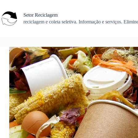
Pular
para
o
Setor Reciclagem
conteúdo
reciclagem e coleta seletiva. Informação e serviços. Elimine