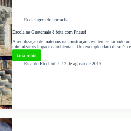
Reciclagem de borracha
Escola na Guatemala é feita com Pneus!
A reutilização de materiais na construção civil tem se tornado um
minimizar os impactos ambientais. Um exemplo claro disso é a 
Leia mais
Escola
na
Ricardo Ricchini
12 de agosto de 2015
Guatemala
é
feita
com
Pneus!