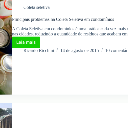
Coleta seletiva
Principais problemas na Coleta Seletiva em condomínios
A Coleta Seletiva em condomínios é uma prática cada vez mais e
nas cidades, reduzindo a quantidade de resíduos que acabam em 
Leia mais
Principais
problemas
Ricardo Ricchini
14 de agosto de 2015
10 comentár
na
Coleta
Seletiva
em
condomínios