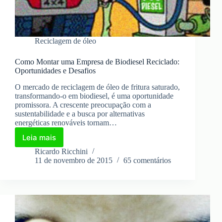
Reciclagem de óleo
Como Montar uma Empresa de Biodiesel Reciclado:
Oportunidades e Desafios
O mercado de reciclagem de óleo de fritura saturado,
transformando-o em biodiesel, é uma oportunidade
promissora. A crescente preocupação com a
sustentabilidade e a busca por alternativas
energéticas renováveis tornam…
Leia mais
Como
Montar
Ricardo Ricchini
uma
11 de novembro de 2015
65 comentários
Empresa
de
Biodiesel
Reciclado:
Oportunidades
e