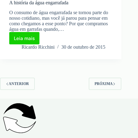
A história da água engarrafada
O consumo de água engarrafada se tornou parte do
nosso cotidiano, mas você já parou para pensar em
como chegamos a esse ponto? Por que compramos
água em garrafas quando,…
Leia mais
A
história
Ricardo Ricchini
30 de outubro de 2015
da
água
engarrafada
ANTERIOR
PRÓXIMA