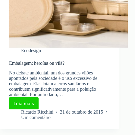
Ecodesign
Embalagem: heroína ou vilã?
No debate ambiental, um dos grandes vilões
apontados pela sociedade é o uso excessivo de
embalagem. Elas lotam aterros sanitários e
contribuem significativamente para a poluição
ambiental. Por outro lado,…
Leia mais
Embalagem:
heroína
Ricardo Ricchini
31 de outubro de 2015
ou
Um comentário
vilã?