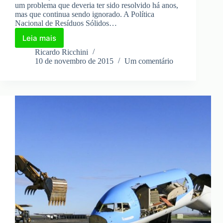
um problema que deveria ter sido resolvido há anos,
mas que continua sendo ignorado. A Política
Nacional de Resíduos Sólidos…
Leia mais
Erradicação
dos
Ricardo Ricchini
lixões:
10 de novembro de 2015
Um comentário
Um
Desafio
de
Décadas
de
Desrespeito
à
Legislação
Ambiental