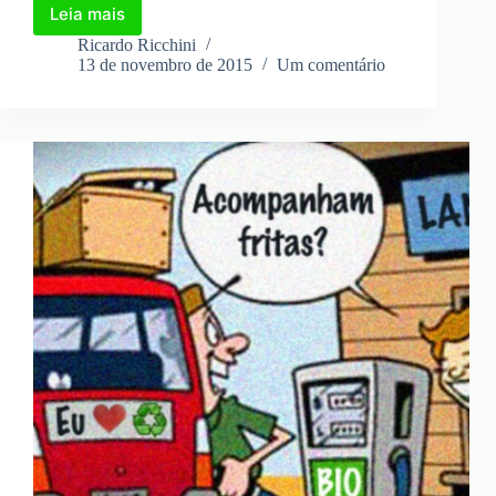
Leia mais
Aço,
o
Ricardo Ricchini
material
13 de novembro de 2015
Um comentário
mais
reciclado
do
mundo