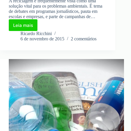
A reciclagem é frequentemente vista como uma
solução vital para os problemas ambientais. É tema
de debates em programas jornalísticos, pauta em
escolas e empresas, e parte de campanhas de…
Leia mais
Reciclagem
–
Ricardo Ricchini
Quando
6 de novembro de 2015
2 comentários
vai
virar
realidade?