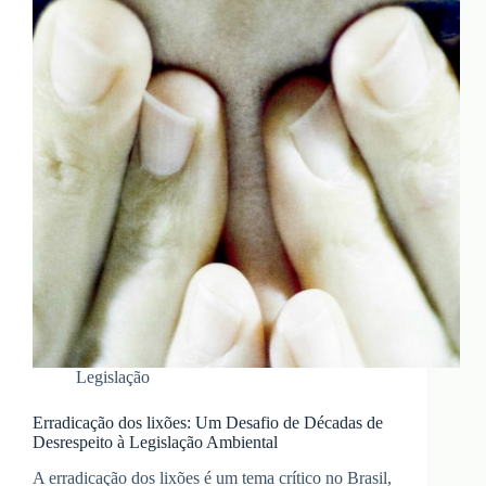
Desafios
Legislação
Erradicação dos lixões: Um Desafio de Décadas de
Desrespeito à Legislação Ambiental
A erradicação dos lixões é um tema crítico no Brasil,