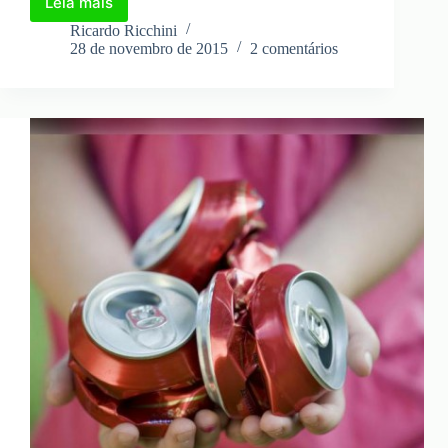
Leia mais
Coleta
seletiva
Ricardo Ricchini
–
28 de novembro de 2015
2 comentários
é
possível
em
qualquer
condomínio