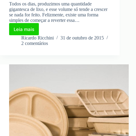
Todos os dias, produzimos uma quantidade
gigantesca de lixo, e esse volume só tende a crescer
se nada for feito. Felizmente, existe uma forma
simples de começar a reverter essa…
Leia mais
Comece
agora
Ricardo Ricchini
31 de outubro de 2015
a
2 comentários
reduzir,
reutilizar
e
reciclar