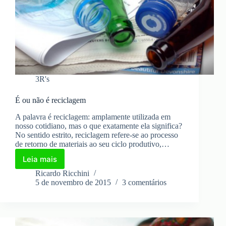
3R's
É ou não é reciclagem
A palavra é reciclagem: amplamente utilizada em
nosso cotidiano, mas o que exatamente ela significa?
No sentido estrito, reciclagem refere-se ao processo
de retorno de materiais ao seu ciclo produtivo,…
Leia mais
É
ou
Ricardo Ricchini
não
5 de novembro de 2015
3 comentários
é
reciclagem