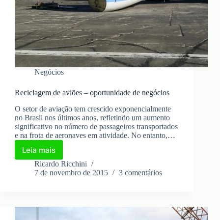
Negócios
Reciclagem de aviões – oportunidade de negócios
O setor de aviação tem crescido exponencialmente
no Brasil nos últimos anos, refletindo um aumento
significativo no número de passageiros transportados
e na frota de aeronaves em atividade. No entanto,…
Leia mais
Reciclagem
de
Ricardo Ricchini
aviões
7 de novembro de 2015
3 comentários
–
oportunidade
de
negócios