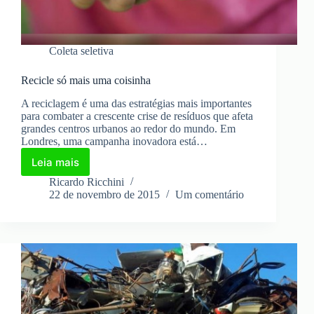
Coleta seletiva
Recicle só mais uma coisinha
A reciclagem é uma das estratégias mais importantes
para combater a crescente crise de resíduos que afeta
grandes centros urbanos ao redor do mundo. Em
Londres, uma campanha inovadora está…
Leia mais
Recicle
só
Ricardo Ricchini
mais
22 de novembro de 2015
Um comentário
uma
coisinha