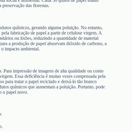
ista social e ambiental. Cada 50 quilos de papel usado
 preservação das florestas.
rodutos químicos, gerando alguma poluição. No entanto,
pela fabricação de papel a partir de celulose virgem. A
itários ou lixões, reduzindo a quantidade de material
 para a produção de papel absorvam dióxido de carbono, a
r o impacto ambiental.
o. Para impressão de imagens de alta qualidade ou como
l virgem. Essa deficiência é muitas vezes compensada pela
os para tratar o papel reciclado e deixá-lo tão branco
dutos químicos que aumentam a poluição. Portanto, pode
to o papel novo.
o:
o.