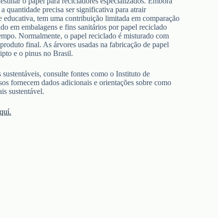
stinar o papel para recicladores especializados. Embora
 quantidade precisa ser significativa para atrair
a e educativa, tem uma contribuição limitada em comparação
ado em embalagens e fins sanitários por papel reciclado
 tempo. Normalmente, o papel reciclado é misturado com
 produto final. As árvores usadas na fabricação de papel
ipto e o pinus no Brasil.
 sustentáveis, consulte fontes como o Instituto de
rsos fornecem dados adicionais e orientações sobre como
is sustentável.
quí.