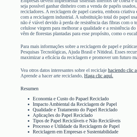
Empresas devem implementar sistemas internos de coleta e de
seja possível ganhar dinheiro com a venda de papéis usados, a
recicladores. A reciclagem de papel caseira, embora criativ
com a reciclagem industrial. A substituição total do papel us
não é viável devido à perda de resistência das fibras com o
celulose virgem para melhorar a qualidade e a resistência do
vêm de florestas plantadas para esse propósito, como o eucal
Para mais informações sobre a reciclagem de papel e práticas
Pesquisas Tecnológicas, Ajuda Brasil e Nitideal. Esses recu
maximizar a eficácia da reciclagem e promover um futuro ma
Vea otros datos interesantes sobre el reciclaje
haciendo clic a
Aprende a hacer arte reciclando,
Haga clic aquí.
Resumen
Economia e Custo do Papael Reciclado
Impacto Ambiental da Reciclagem de Papel
Qualidade e Tratamento do Papel Reciclado
Aplicações do Papel Reciclado
Tipos de Papel Recicláveis e Não Recicláveis
Processo e Utilidade da Reciclagem de Papel
Reciclagem em Empresas e Sustentabilidade