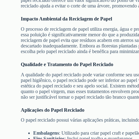
papel reciclado oferece um valor significativo do ponto de v
reciclado ajuda a evitar o corte de uma árvore, promovendo a
Impacto Ambiental da Reciclagem de Papel
O processo de reciclagem de papel utiliza energia, água e p
essa poluição é significativamente menor do que a produzida 
reciclagem de papel evita que resíduos acabem em aterros san
descartado inadequadamente. Embora as florestas plantadas
escolha pelo papel reciclado ainda é benéfica para minimiza
Qualidade e Tratamento do Papel Reciclado
A qualidade do papel reciclado pode variar conforme seu us
papel higiênico, o papel reciclado pode ser inferior ao pape
estética do papel reciclado e seu apelo social. Existem métod
quanto o papel virgem, mas esses tratamentos envolvem pro
não ser justificável tornar o papel reciclado tão branco quan
Aplicações do Papel Reciclado
O papel reciclado possui várias aplicações práticas, incluind
Embalagens
: Utilizado para criar papel craft e papelã
Fins Sanitários
: Inclui papel toalha e guardanapos.