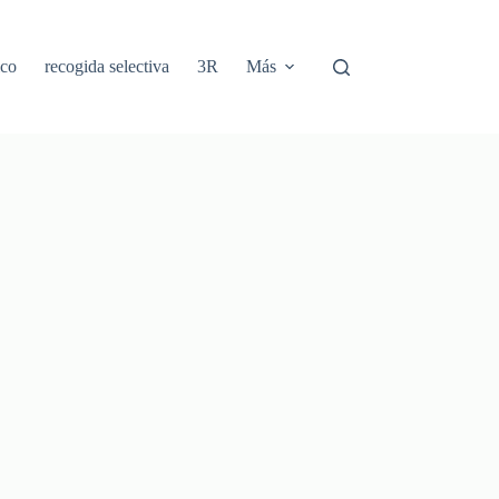
ico
recogida selectiva
3R
Más