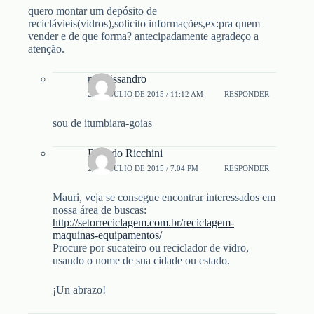
quero montar um depósito de
reciclávieis(vidros),solicito informações,ex:pra quem
vender e de que forma? antecipadamente agradeço a
atenção.
maurissandro
24 DE JULIO DE 2015 / 11:12 AM
RESPONDER
sou de itumbiara-goias
Ricardo Ricchini
26 DE JULIO DE 2015 / 7:04 PM
RESPONDER
Mauri, veja se consegue encontrar interessados em
nossa área de buscas:
http://setorreciclagem.com.br/reciclagem-
maquinas-equipamentos/
Procure por sucateiro ou reciclador de vidro,
usando o nome de sua cidade ou estado.
¡Un abrazo!