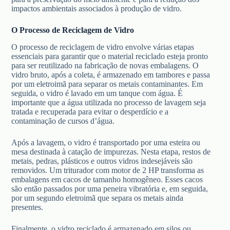
impactos ambientais associados à produção de vidro.
O Processo de Reciclagem de Vidro
O processo de reciclagem de vidro envolve várias etapas
essenciais para garantir que o material reciclado esteja pronto
para ser reutilizado na fabricação de novas embalagens. O
vidro bruto, após a coleta, é armazenado em tambores e passa
por um eletroimã para separar os metais contaminantes. Em
seguida, o vidro é lavado em um tanque com água. É
importante que a água utilizada no processo de lavagem seja
tratada e recuperada para evitar o desperdício e a
contaminação de cursos d’água.
Após a lavagem, o vidro é transportado por uma esteira ou
mesa destinada à catação de impurezas. Nesta etapa, restos de
metais, pedras, plásticos e outros vidros indesejáveis são
removidos. Um triturador com motor de 2 HP transforma as
embalagens em cacos de tamanho homogêneo. Esses cacos
são então passados por uma peneira vibratória e, em seguida,
por um segundo eletroimã que separa os metais ainda
presentes.
Finalmente, o vidro reciclado é armazenado em silos ou