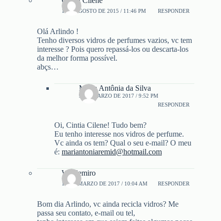
Cintia Cilene
1 DE AGOSTO DE 2015 / 11:46 PM
RESPONDER
Olá Arlindo !
Tenho diversos vidros de perfumes vazios, vc tem
interesse ? Pois quero repassá-los ou descarta-los
da melhor forma possível.
abçs…
Maria Antônia da Silva
9 DE MARZO DE 2017 / 9:52 PM
RESPONDER
Oi, Cintia Cilene! Tudo bem?
Eu tenho interesse nos vidros de perfume.
Vc ainda os tem? Qual o seu e-mail? O meu
é:
mariantoniaremid@hotmail.com
Waldemiro
19 DE MARZO DE 2017 / 10:04 AM
RESPONDER
Bom dia Arlindo, vc ainda recicla vidros? Me
passa seu contato, e-mail ou tel,