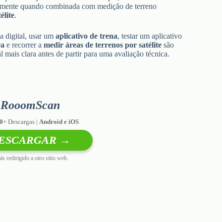
ialmente quando combinada com medição de terreno
élite
.
a digital, usar um
aplicativo de trena
, testar um aplicativo
ra
e recorrer a
medir áreas de terrenos por satélite
são
l mais clara antes de partir para uma avaliação técnica.
RooomScan
0
+ Descargas |
Android e iOS
ESCARGAR →
ás redirigido a otro sitio web.