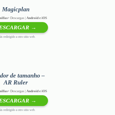
Magicplan
millas
+ Descargas |
Android e iOS
ESCARGAR →
ás redirigido a otro sitio web.
dor de tamanho –
AR Ruler
millas
+ Descargas |
Android e iOS
ESCARGAR →
ás redirigido a otro sitio web.