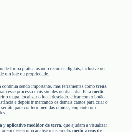
o de forma prática usando recursos digitais, inclusive no
 de um lote ou propriedade.
ia continua sendo importante, mas ferramentas como
trena
ornam esse processo mais simples no dia a dia. Para
medir
ir o mapa, localizar o local desejado, clicar com o botão
stância e depois ir marcando os demais cantos para criar o
 ser útil para conferir medidas rápidas, enquanto um
les.
ea
y
aplicativo medidor de terra
, que ajudam a visualizar
a quem deseja uma análise mais ampla,
medir áreas de