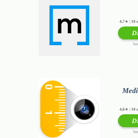
4,7
★ |
10 
D
Ser
Medi
4,6
★ |
10 
D
Ser