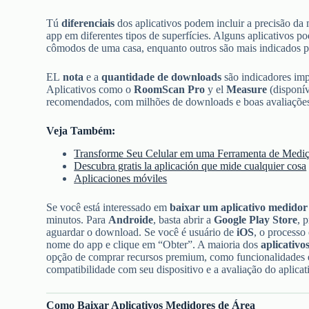
Tú
diferenciais
dos aplicativos podem incluir a precisão da m
app em diferentes tipos de superfícies. Alguns aplicativos p
cômodos de uma casa, enquanto outros são mais indicados 
EL
nota
e a
quantidade de downloads
são indicadores imp
Aplicativos como o
RoomScan Pro
y el
Measure
(disponí
recomendados, com milhões de downloads e boas avaliações p
Veja Também:
Transforme Seu Celular em uma Ferramenta de Medi
Descubra gratis la aplicación que mide cualquier cosa
Aplicaciones móviles
Se você está interessado em
baixar um aplicativo medidor
minutos. Para
Androide
, basta abrir a
Google Play Store
, 
aguardar o download. Se você é usuário de
iOS
, o processo
nome do app e clique em “Obter”. A maioria dos
aplicativo
opção de comprar recursos premium, como funcionalidades e
compatibilidade com seu dispositivo e a avaliação do aplicat
Como Baixar Aplicativos Medidores de Área