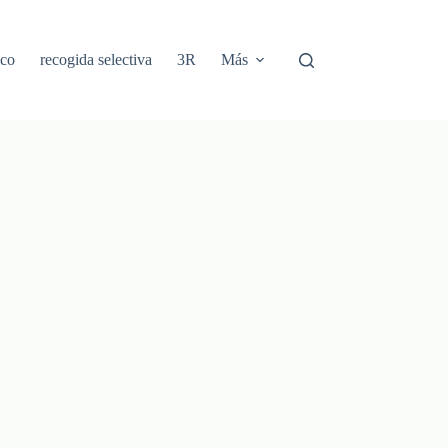
ico
recogida selectiva
3R
Más