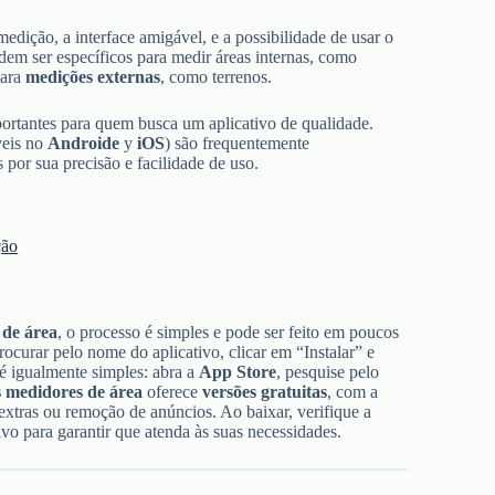
edição, a interface amigável, e a possibilidade de usar o
odem ser específicos para medir áreas internas, como
para
medições externas
, como terrenos.
ortantes para quem busca um aplicativo de qualidade.
veis no
Androide
y
iOS
) são frequentemente
or sua precisão e facilidade de uso.
ção
 de área
, o processo é simples e pode ser feito em poucos
procurar pelo nome do aplicativo, clicar em “Instalar” e
 é igualmente simples: abra a
App Store
, pesquise pelo
s medidores de área
oferece
versões gratuitas
, com a
xtras ou remoção de anúncios. Ao baixar, verifique a
ivo para garantir que atenda às suas necessidades.