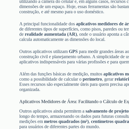
utilizando a câmera do celular e, em alguns casos, recurso
dimensões de um espaço. Hoje, essas ferramentas são bastante
construção, e até mesmo para o uso doméstico.
A principal funcionalidade dos
aplicativos medidores de á
de diferentes tipos de superfícies, como pisos, paredes ou te
de
realidade aumentada (AR)
, onde o usuário aponta a câ
calcula automaticamente as dimensões do local.
Outros aplicativos utilizam
GPS
para medir grandes áreas ao 
construção civil e planejamento urbano. A simplicidade de u
aplicativos indispensáveis para várias profissões e para que
Além das funções básicas de medição, muitos
aplicativos 
como a possibilidade de calcular o
perímetro
, gerar
relatór
Esses recursos são especialmente úteis para quem precisa apr
organizada.
Aplicativos Medidores de Área: Facilitando o Cálculo de E
Outros aplicativos ainda permitem a
salvamento de projeto
longo do tempo, armazenando os dados para futuras consulta
medições em
metros quadrados (m²)
,
centímetros quadra
para usuários de diferentes partes do mundo.