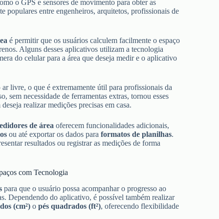
s como o GPS e sensores de movimento para obter as
 populares entre engenheiros, arquitetos, profissionais de
rea
é permitir que os usuários calculem facilmente o espaço
rrenos. Alguns desses aplicativos utilizam a tecnologia
mera do celular para a área que deseja medir e o aplicativo
ar livre, o que é extremamente útil para profissionais da
so, sem necessidade de ferramentas extras, tornou esses
m deseja realizar medições precisas em casa.
medidores de área
oferecem funcionalidades adicionais,
ios
ou até exportar os dados para
formatos de planilhas
.
esentar resultados ou registrar as medições de forma
spaços com Tecnologia
s
para que o usuário possa acompanhar o progresso ao
s. Dependendo do aplicativo, é possível também realizar
dos (cm²)
o
pés quadrados (ft²)
, oferecendo flexibilidade