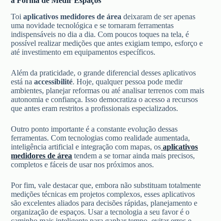
a Forma de Medir Espaços
Toi
aplicativos medidores de área
deixaram de ser apenas
uma novidade tecnológica e se tornaram ferramentas
indispensáveis no dia a dia. Com poucos toques na tela, é
possível realizar medições que antes exigiam tempo, esforço e
até investimento em equipamentos específicos.
Além da praticidade, o grande diferencial desses aplicativos
está na
accessibilité
. Hoje, qualquer pessoa pode medir
ambientes, planejar reformas ou até analisar terrenos com mais
autonomia e confiança. Isso democratiza o acesso a recursos
que antes eram restritos a profissionais especializados.
Outro ponto importante é a constante evolução dessas
ferramentas. Com tecnologias como realidade aumentada,
inteligência artificial e integração com mapas, os
aplicativos
medidores de área
tendem a se tornar ainda mais precisos,
completos e fáceis de usar nos próximos anos.
Por fim, vale destacar que, embora não substituam totalmente
medições técnicas em projetos complexos, esses aplicativos
são excelentes aliados para decisões rápidas, planejamento e
organização de espaços. Usar a tecnologia a seu favor é o
caminho mais inteligente para ganhar tempo, evitar erros e