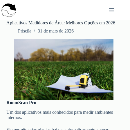
Passer
au
contenu
Aplicativos Medidores de Área: Melhores Opções em 2026
Priscila
31 de mars de 2026
RoomScan Pro
Um dos aplicativos mais conhecidos para medir ambientes
internos.
Ele permite criar plantas baixas automaticamente apenas