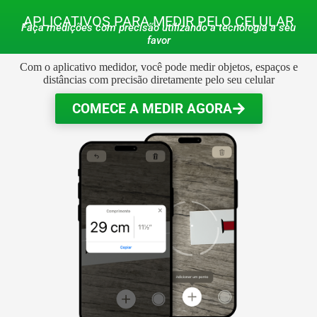
APLICATIVOS PARA MEDIR PELO CELULAR
Faça medições com precisão utilizando a tecnologia a seu
favor
Com o aplicativo medidor, você pode medir objetos, espaços e
distâncias com precisão diretamente pelo seu celular
COMECE A MEDIR AGORA