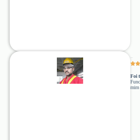
Jackson Dias
Foi 
Func
mim f