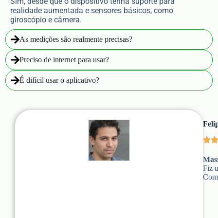
Sim, desde que o dispositivo tenha suporte para
realidade aumentada e sensores básicos, como
giroscópio e câmera.
As medições são realmente precisas?
Preciso de internet para usar?
É difícil usar o aplicativo?
Feli
Mass
Fiz 
Com 