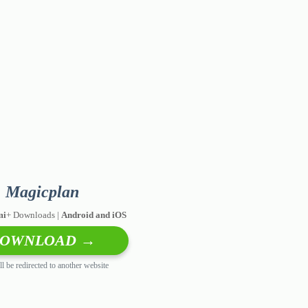
Magicplan
mi
+ Downloads |
Android and iOS
OWNLOAD →
l be redirected to another website