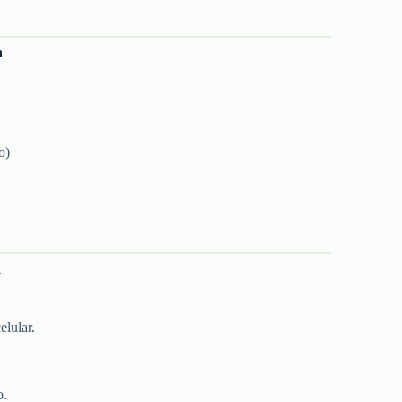
a
o)
a
elular.
o.