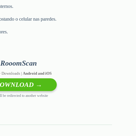
ternos.
ostando o celular nas paredes.
ores.
RooomScan
+ Downloads |
Android and iOS
OWNLOAD →
l be redirected to another website