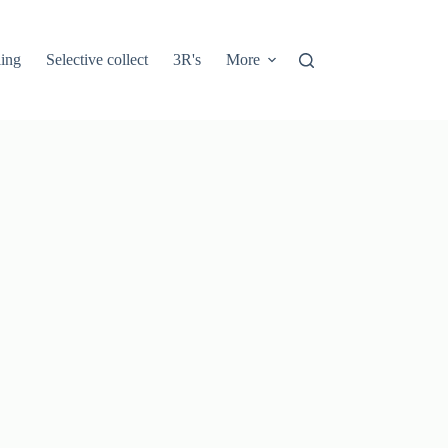
ling
Selective collect
3R's
More