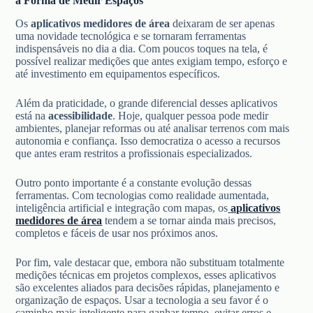
a Forma de Medir Espaços
Os
aplicativos medidores de área
deixaram de ser apenas
uma novidade tecnológica e se tornaram ferramentas
indispensáveis no dia a dia. Com poucos toques na tela, é
possível realizar medições que antes exigiam tempo, esforço e
até investimento em equipamentos específicos.
Além da praticidade, o grande diferencial desses aplicativos
está na
acessibilidade
. Hoje, qualquer pessoa pode medir
ambientes, planejar reformas ou até analisar terrenos com mais
autonomia e confiança. Isso democratiza o acesso a recursos
que antes eram restritos a profissionais especializados.
Outro ponto importante é a constante evolução dessas
ferramentas. Com tecnologias como realidade aumentada,
inteligência artificial e integração com mapas, os
aplicativos
medidores de área
tendem a se tornar ainda mais precisos,
completos e fáceis de usar nos próximos anos.
Por fim, vale destacar que, embora não substituam totalmente
medições técnicas em projetos complexos, esses aplicativos
são excelentes aliados para decisões rápidas, planejamento e
organização de espaços. Usar a tecnologia a seu favor é o
caminho mais inteligente para ganhar tempo, evitar erros e