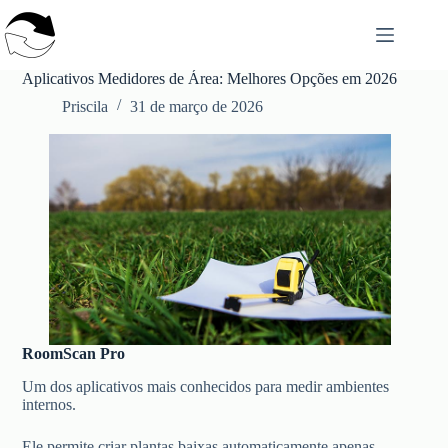
Pular
para
o
conteúdo
Aplicativos Medidores de Área: Melhores Opções em 2026
Priscila
31 de março de 2026
RoomScan Pro
Um dos aplicativos mais conhecidos para medir ambientes
internos.
Ele permite criar plantas baixas automaticamente apenas